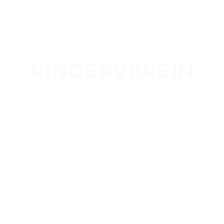
RINGERVEREIN
1908 "Eichenkranz" Lugau
e. V.
Fairness – Kraft & Technik –
Teamgeist