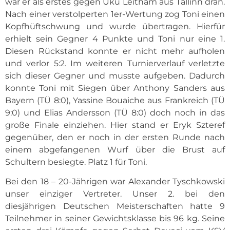
war er als erstes gegen Uku Leitham aus Tallinn dran.
Nach einer verstolperten 1er-Wertung zog Toni einen
Kopfhüftschwung und wurde übertragen. Hierfür
erhielt sein Gegner 4 Punkte und Toni nur eine 1.
Diesen Rückstand konnte er nicht mehr aufholen
und verlor 5:2. Im weiteren Turnierverlauf verletzte
sich dieser Gegner und musste aufgeben. Dadurch
konnte Toni mit Siegen über Anthony Sanders aus
Bayern (TÜ 8:0), Yassine Bouaiche aus Frankreich (TÜ
9:0) und Elias Andersson (TÜ 8:0) doch noch in das
große Finale einziehen. Hier stand er Eryk Szteref
gegenüber, den er noch in der ersten Runde nach
einem abgefangenen Wurf über die Brust auf
Schultern besiegte. Platz 1 für Toni.
Bei den 18 – 20-Jährigen war Alexander Tyschkowski
unser einziger Vertreter. Unser 2. bei den
diesjährigen Deutschen Meisterschaften hatte 9
Teilnehmer in seiner Gewichtsklasse bis 96 kg. Seine