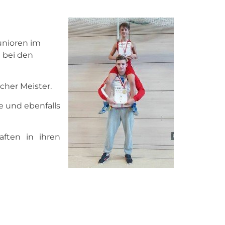
unioren im
d bei den
cher Meister.
e und ebenfalls
ften in ihren